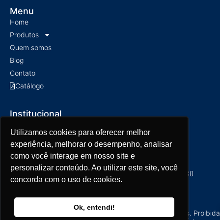
Menu
Home
Produtos
Quem somos
Blog
Contato
Catálogo
Institucional
Política de privacidade
Utilizamos cookies para oferecer melhor
Utilizamos cookies para oferecer melhor
Política de Entrega
experiência, melhorar o desempenho, analisar
experiência, melhorar o desempenho, analisar
como você interage em nosso site e
como você interage em nosso site e
Atendimento ao Cliente
personalizar conteúdo. Ao utilizar este site, você
personalizar conteúdo. Ao utilizar este site, você
Seg a Qui das 7h30 às 17h30 | Sexta das 7h30 às 16h30
concorda com o uso de cookies.
concorda com o uso de cookies.
(17) 3203-2390
contato@lutech.com.br
Ok, entendi!
Ok, entendi!
Copyright © 2024 - Lutech - Todos os Direitos Reservados. Proibida