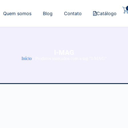
Quem somos
Blog
Contato
Catálogo
I-MAG
Início
/ Produtos marcados com a tag “I-MAG”