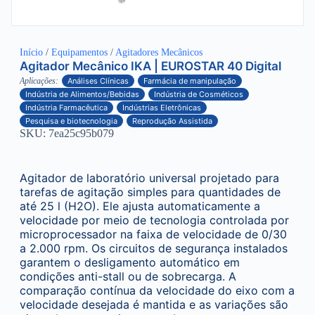
Início
/
Equipamentos
/
Agitadores Mecânicos
Agitador Mecânico IKA | EUROSTAR 40 Digital
Aplicações:
Análises Clínicas
Farmácia de manipulação
Indústria de Alimentos/Bebidas
Indústria de Cosméticos
Indústria Farmacêutica
Indústrias Eletrônicas
Pesquisa e biotecnologia
Reprodução Assistida
SKU: 7ea25c95b079
Agitador de laboratório universal projetado para
tarefas de agitação simples para quantidades de
até 25 l (H2O). Ele ajusta automaticamente a
velocidade por meio de tecnologia controlada por
microprocessador na faixa de velocidade de 0/30
a 2.000 rpm. Os circuitos de segurança instalados
garantem o desligamento automático em
condições anti-stall ou de sobrecarga. A
comparação contínua da velocidade do eixo com a
velocidade desejada é mantida e as variações são