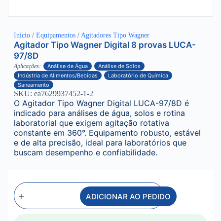
Início
/
Equipamentos
/
Agitadores Tipo Wagner
Agitador Tipo Wagner Digital 8 provas LUCA-
97/8D
Aplicações:
Análise de Água
Análise de Solos
Indústria de Alimentos/Bebidas
Laboratório de Química
Saneamento
SKU: ea7629937452-1-2
O Agitador Tipo Wagner Digital LUCA-97/8D é
indicado para análises de água, solos e rotina
laboratorial que exigem agitação rotativa
constante em 360°. Equipamento robusto, estável
e de alta precisão, ideal para laboratórios que
buscam desempenho e confiabilidade.
ADICIONAR AO PEDIDO