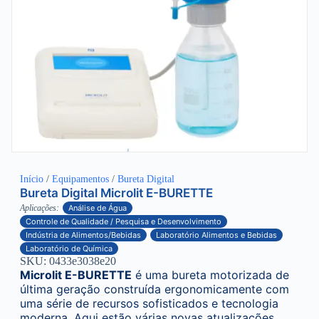
Início
/
Equipamentos
/
Bureta Digital
Bureta Digital Microlit E-BURETTE
Aplicações:
Análise de Água
Controle de Qualidade / Pesquisa e Desenvolvimento
Indústria de Alimentos/Bebidas
Laboratório Alimentos e Bebidas
Laboratório de Química
SKU: 0433e3038e20
Microlit E-BURETTE
é uma bureta motorizada de
última geração construída ergonomicamente com
uma série de recursos sofisticados e tecnologia
moderna. Aqui estão várias novas atualizações