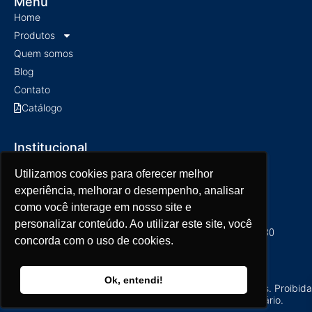
Menu
Home
Produtos
Quem somos
Blog
Contato
Catálogo
Institucional
Política de privacidade
Utilizamos cookies para oferecer melhor
Utilizamos cookies para oferecer melhor
Política de Entrega
experiência, melhorar o desempenho, analisar
experiência, melhorar o desempenho, analisar
como você interage em nosso site e
como você interage em nosso site e
Atendimento ao Cliente
personalizar conteúdo. Ao utilizar este site, você
personalizar conteúdo. Ao utilizar este site, você
Seg a Qui das 7h30 às 17h30 | Sexta das 7h30 às 16h30
concorda com o uso de cookies.
concorda com o uso de cookies.
(17) 3203-2390
contato@lutech.com.br
Ok, entendi!
Ok, entendi!
Copyright © 2024 - Lutech - Todos os Direitos Reservados. Proibida
reprodução total ou parcial desse conteúdo proprietário.