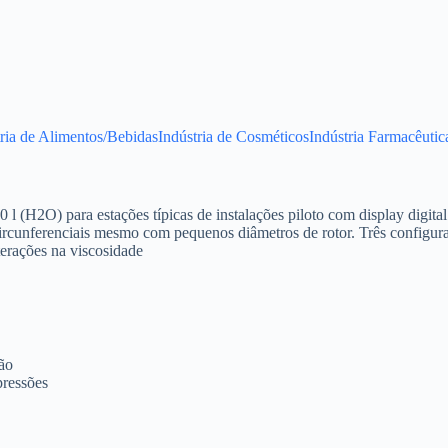
tria de Alimentos/Bebidas
Indústria de Cosméticos
Indústria Farmacêutic
 l (H2O) para estações típicas de instalações piloto com display digit
ircunferenciais mesmo com pequenos diâmetros de rotor. Três configura
erações na viscosidade
são
pressões