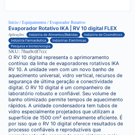
Início
/
Equipamentos
/
Evaporador Rotativo
Evaporador Rotativo IKA | RV 10 digital FLEX
Aplicações:
Indústria de Alimentos/Bebidas
Indústria de Cosméticos
Indústria Farmacêutica
Indústrias Eletrônicas
Pesquisa e biotecnologia
SKU: 78aa9cdf7ccc
O RV 10 digital representa o aprimoramento
contínuo da linha de evaporadores rotativos IKA
RV 10. A unidade vem com um novo banho de
aquecimento universal, vidro vertical, recursos de
segurança de última geração e conectividade
digital. O RV 10 digital é um companheiro de
laboratório robusto e confiável. Seu volume de
banho otimizado permite tempos de aquecimento
rápidos. A unidade condensadora tem tubos de
vidro especialmente projetados que utilizam a
superfície de 1500 cm² extremamente eficiente. É
por isso que o RV 10 digital oferece resultados de
processo confiáveis ​​e reproduzíveis que