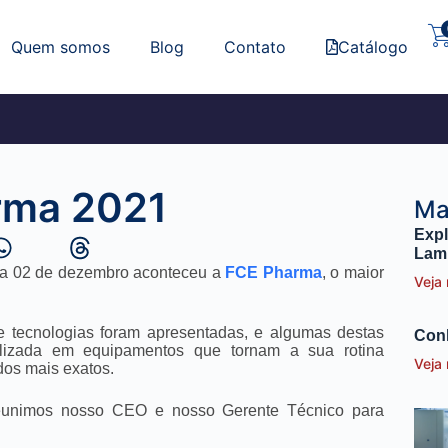
Quem somos
Blog
Contato
Catálogo
rma 2021
Ma
Expl
Lam
0 a 02 de dezembro aconteceu a
FCE Pharma
, o maior
Veja
 e tecnologias foram apresentadas, e algumas destas
Conh
lizada em equipamentos que tornam a sua rotina
Veja
ados mais exatos.
reunimos nosso CEO e nosso Gerente Técnico para